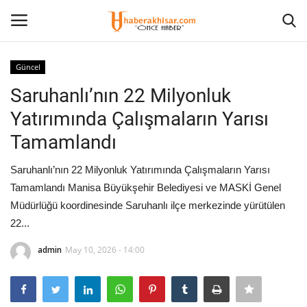
Güncel
Giriş Yap
Kayıt olmak
Saruhanlı’nın 22 Milyonluk
Yatırımında Çalışmaların Yarısı
Anasayfa
Tamamlandı
Künye
Saruhanlı’nın 22 Milyonluk Yatırımında Çalışmaların Yarısı
Tamamlandı Manisa Büyükşehir Belediyesi ve MASKİ Genel
Ekonomi
Müdürlüğü koordinesinde Saruhanlı ilçe merkezinde yürütülen
22...
Eğitim
admin
May 10, 2026 - 14:00
Magazin
Spor