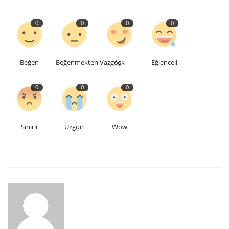
0
0
0
0
Beğen
Beğenmekten Vazgeç
Aşk
Eğlenceli
0
0
0
Sinirli
Üzgün
Wow