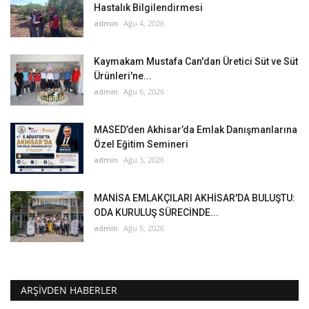
Hastalık Bilgilendirmesi
admin
Ağu 4, 2026
Kaymakam Mustafa Can'dan Üretici Süt ve Süt
Ürünleri'ne...
admin
Ağu 6, 2026
MASED’den Akhisar’da Emlak Danışmanlarına
Özel Eğitim Semineri
admin
Ağu 3, 2026
MANİSA EMLAKÇILARI AKHİSAR'DA BULUŞTU:
ODA KURULUŞ SÜRECİNDE...
admin
Ağu 5, 2026
ARŞIVDEN HABERLER