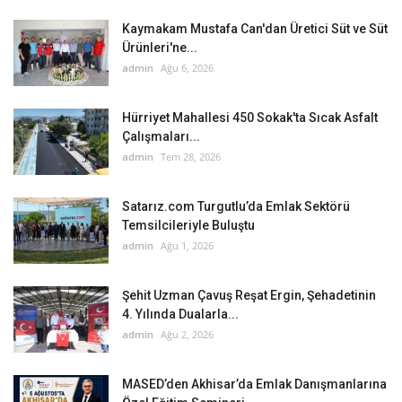
Kaymakam Mustafa Can'dan Üretici Süt ve Süt
Ürünleri'ne...
admin
Ağu 6, 2026
Hürriyet Mahallesi 450 Sokak'ta Sıcak Asfalt
Çalışmaları...
admin
Tem 28, 2026
Satarız.com Turgutlu’da Emlak Sektörü
Temsilcileriyle Buluştu
admin
Ağu 1, 2026
Şehit Uzman Çavuş Reşat Ergin, Şehadetinin
4. Yılında Dualarla...
admin
Ağu 2, 2026
MASED’den Akhisar’da Emlak Danışmanlarına