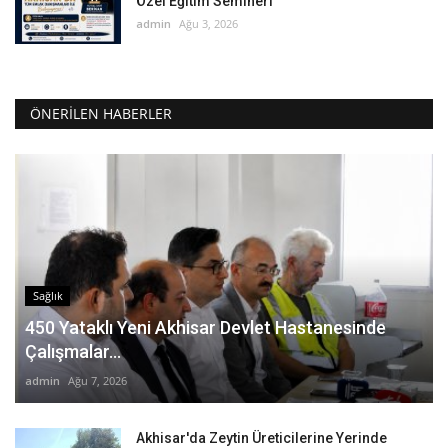
Özel Eğitim Semineri
admin
Ağu 3, 2026
ÖNERILEN HABERLER
Sağlık
450 Yataklı Yeni Akhisar Devlet Hastanesinde
Çalışmalar...
admin
Ağu 7, 2026
Akhisar'da Zeytin Üreticilerine Yerinde