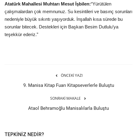
Atatürk Mahallesi Muhtarı Mesut İşbilen:
“Yürütülen
çalışmalardan çok memnunuz. Su kesintileri ve basınç sorunları
nedeniyle büyük sıkıntı yaşıyorduk. İnşallah kısa sürede bu
sorunlar bitecek. Destekleri için Başkan Besim Dutlulu’ya
teşekkür ederiz.”
ÖNCEKI YAZI
9. Manisa Kitap Fuarı Kitapseverlerle Buluştu
SONRAKI MAKALE
Ataol Behramoğlu Manisalılarla Buluştu
TEPKINIZ NEDIR?