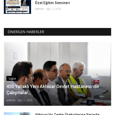
Özel Eğitim Semineri
admin
Ağu 3, 2026
ÖNERILEN HABERLER
Sağlık
450 Yataklı Yeni Akhisar Devlet Hastanesinde
Çalışmalar...
admin
Ağu 7, 2026
Akhisar'da Zeytin Üreticilerine Yerinde