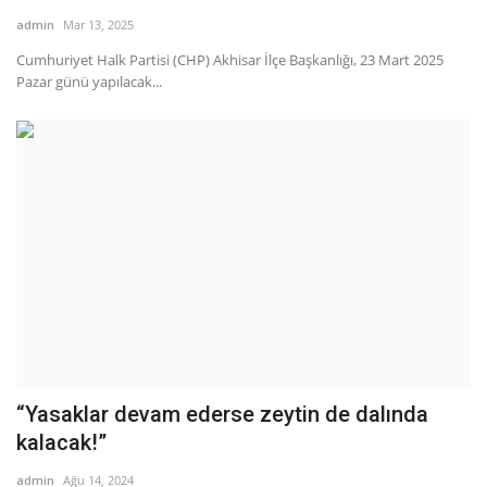
admin
Mar 13, 2025
İletişim
Cumhuriyet Halk Partisi (CHP) Akhisar İlçe Başkanlığı, 23 Mart 2025
Pazar günü yapılacak...
Siyaset
Sağlık
Kültür Sanat
Güncel
Galeri
“Yasaklar devam ederse zeytin de dalında
kalacak!”
admin
Ağu 14, 2024