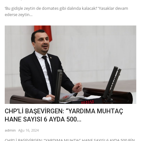
‘Bu gidişle zeytin de domates gibi dalında kalacak!’ ‘Yasaklar devam
ederse zeytin...
CHP’Lİ BAŞEVİRGEN: “YARDIMA MUHTAÇ
HANE SAYISI 6 AYDA 500...
admin
Ağu 16, 2024
CHP’Lİ BAŞEVİRGEN: “YARDIMA MUHTAÇ HANE SAYISI 6 AYDA 500 BİN