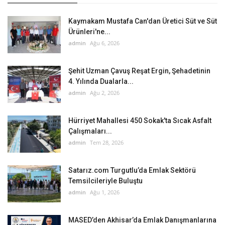
Kaymakam Mustafa Can'dan Üretici Süt ve Süt
Ürünleri'ne...
admin
Ağu 6, 2026
Şehit Uzman Çavuş Reşat Ergin, Şehadetinin
4. Yılında Dualarla...
admin
Ağu 2, 2026
Hürriyet Mahallesi 450 Sokak'ta Sıcak Asfalt
Çalışmaları...
admin
Tem 28, 2026
Satarız.com Turgutlu’da Emlak Sektörü
Temsilcileriyle Buluştu
admin
Ağu 1, 2026
MASED’den Akhisar’da Emlak Danışmanlarına