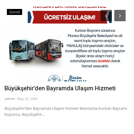
Güncel
4.
Büyükşehir’den Bayramda Ulaşım Hizmeti
M
İ
admin
May 25, 2026
ad
Büyükşehir’den Bayramda Ulaşım Hizmeti Manisa’da Kurban Bayramı
boyunca, Büyükşehir...
Ma
am