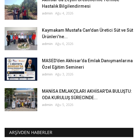
Hastalık Bilgilendirmesi
admin
Ağu 4, 2026
Kaymakam Mustafa Can'dan Üretici Süt ve Süt
Ürünleri'ne...
admin
Ağu 6, 2026
MASED’den Akhisar’da Emlak Danışmanlarına
Özel Eğitim Semineri
admin
Ağu 3, 2026
MANİSA EMLAKÇILARI AKHİSAR'DA BULUŞTU:
ODA KURULUŞ SÜRECİNDE...
admin
Ağu 5, 2026
ARŞIVDEN HABERLER