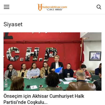
Siyaset
Giriş Yap
Kayıt olmak
Anasayfa
Künye
Ekonomi
Eğitim
Magazin
Önseçim için Akhisar Cumhuriyet Halk
Spor
Partisi’nde Coşkulu...