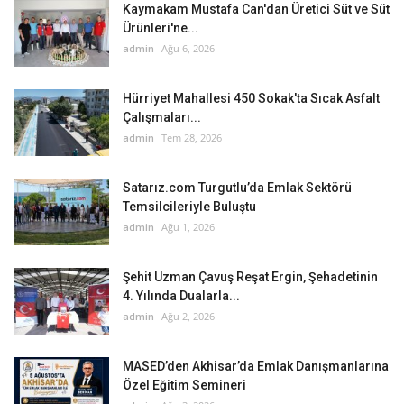
Kaymakam Mustafa Can'dan Üretici Süt ve Süt
Ürünleri'ne...
admin
Ağu 6, 2026
Hürriyet Mahallesi 450 Sokak'ta Sıcak Asfalt
Çalışmaları...
admin
Tem 28, 2026
Satarız.com Turgutlu’da Emlak Sektörü
Temsilcileriyle Buluştu
admin
Ağu 1, 2026
Şehit Uzman Çavuş Reşat Ergin, Şehadetinin
4. Yılında Dualarla...
admin
Ağu 2, 2026
MASED’den Akhisar’da Emlak Danışmanlarına
Özel Eğitim Semineri