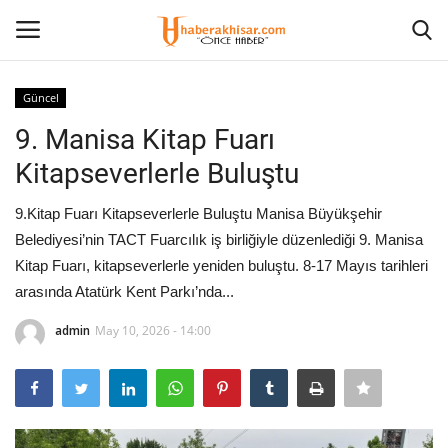
Güncel
Giriş Yap
Kayıt olmak
9. Manisa Kitap Fuarı
Kitapseverlerle Buluştu
Anasayfa
9.Kitap Fuarı Kitapseverlerle Buluştu Manisa Büyükşehir
Ekonomi
Belediyesi’nin TACT Fuarcılık iş birliğiyle düzenlediği 9. Manisa
Kitap Fuarı, kitapseverlerle yeniden buluştu. 8-17 Mayıs tarihleri
Eğitim
arasında Atatürk Kent Parkı’nda...
Magazin
admin
May 10, 2026 - 14:00
Spor
İletişim