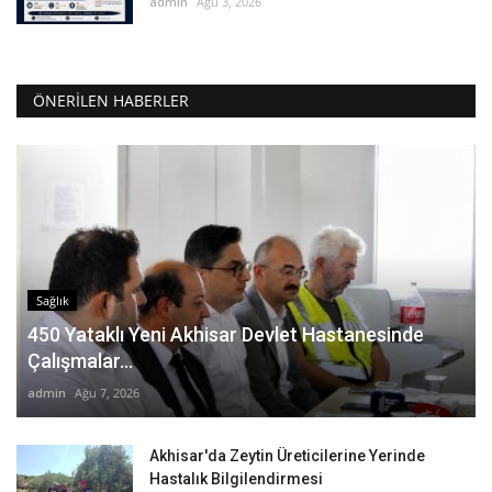
admin
Ağu 3, 2026
ÖNERILEN HABERLER
Sağlık
450 Yataklı Yeni Akhisar Devlet Hastanesinde
Çalışmalar...
admin
Ağu 7, 2026
Akhisar'da Zeytin Üreticilerine Yerinde
Hastalık Bilgilendirmesi