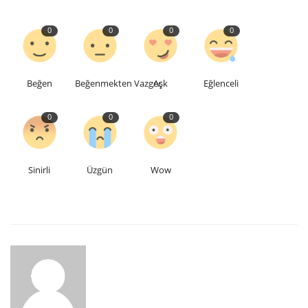
0
0
0
0
Beğen
Beğenmekten Vazgeç
Aşk
Eğlenceli
0
0
0
Sinirli
Üzgün
Wow