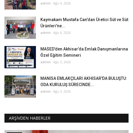
admin
Ağu 4, 2026
Kaymakam Mustafa Can'dan Üretici Süt ve Süt
Ürünleri'ne...
admin
Ağu 6, 2026
MASED’den Akhisar’da Emlak Danışmanlarına
Özel Eğitim Semineri
admin
Ağu 3, 2026
MANİSA EMLAKÇILARI AKHİSAR'DA BULUŞTU:
ODA KURULUŞ SÜRECİNDE...
admin
Ağu 5, 2026
ARŞIVDEN HABERLER