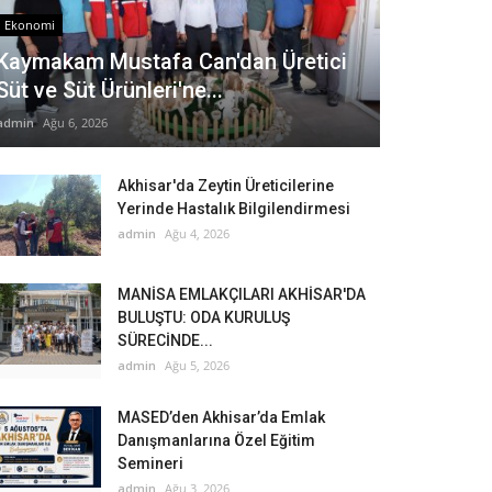
Ekonomi
Kaymakam Mustafa Can'dan Üretici
Süt ve Süt Ürünleri'ne...
admin
Ağu 6, 2026
Akhisar'da Zeytin Üreticilerine
Yerinde Hastalık Bilgilendirmesi
admin
Ağu 4, 2026
MANİSA EMLAKÇILARI AKHİSAR'DA
BULUŞTU: ODA KURULUŞ
SÜRECİNDE...
admin
Ağu 5, 2026
MASED’den Akhisar’da Emlak
Danışmanlarına Özel Eğitim
Semineri
admin
Ağu 3, 2026