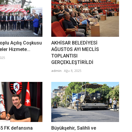
oplu Açılış Coşkusu
AKHİSAR BELEDİYESİ
eler Hizmete...
AĞUSTOS AYI MECLİS
TOPLANTISI
2025
GERÇEKLEŞTİRİLDİ
admin
Ağu 8, 2025
45 FK defansına
Büyükşehir, Salihli ve