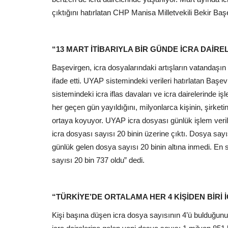
çıktığını hatırlatan CHP Manisa Milletvekili Bekir Baş
“13 MART İTİBARIYLA BİR GÜNDE İCRA DAİREL
Başevirgen, icra dosyalarındaki artışların vatandaşın
ifade etti. UYAP sistemindeki verileri hatırlatan Başe
sistemindeki icra iflas davaları ve icra dairelerinde i
her geçen gün yayıldığını, milyonlarca kişinin, şirke
ortaya koyuyor. UYAP icra dosyası günlük işlem verile
icra dosyası sayısı 20 binin üzerine çıktı. Dosya sa
günlük gelen dosya sayısı 20 binin altına inmedi. En s
sayısı 20 bin 737 oldu” dedi.
“TÜRKİYE’DE ORTALAMA HER 4 KİŞİDEN BİRİ 
Kişi başına düşen icra dosya sayısının 4’ü bulduğun