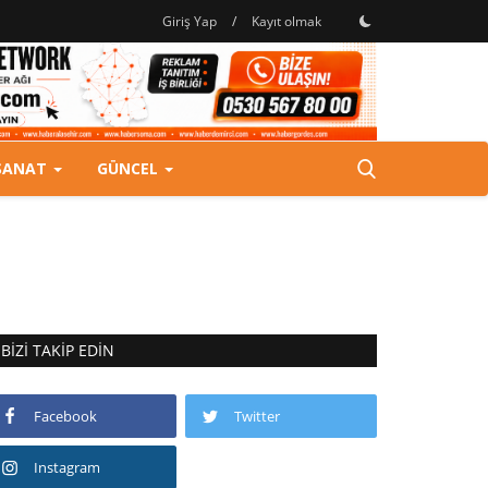
Giriş Yap
/
Kayıt olmak
SANAT
GÜNCEL
BIZI TAKIP EDIN
Facebook
Twitter
Instagram