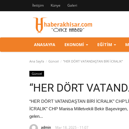
İletişim
Künye
Galeri
ANASAYFA
EKONOMI
EĞITIM
M
Ana Sayfa
Güncel
“HER DÖRT VATANDAŞTAN BİRİ İCRALIK”
Güncel
“HER DÖRT VATANDA
“HER DÖRT VATANDAŞTAN BİRİ İCRALIK” CHP’
İCRALIK” CHP Manisa Milletvekili Bekir Başevirgen, 
gelen...
admin
Mar 18, 2025 - 11:07