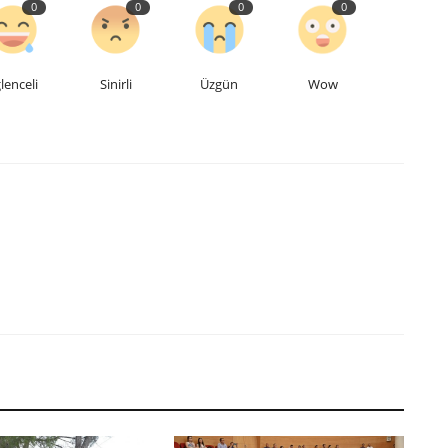
0
0
0
0
lenceli
Sinirli
Üzgün
Wow