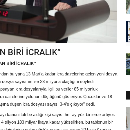
 BİRİ İCRALIK”
N BİRİ İCRALIK”
dan bu yana 13 Mart’a kadar icra dairelerine gelen yeni dosya
 dosya sayısının ise 23 milyona ulaştığını söyledi.
psayan icra dosyalarıyla ilgili bu veriler 85 milyonluk
cra dairelerine yolunun düştüğünü gösteriyor. Çocuklar ve 18
şına düşen icra dosyası sayısı 3-4’e çıkıyor” dedi.
yı kanuni takibe aldığı kişi sayısı her ay yüz binlerce artıyor.
4 trilyon 183 milyar liraya kadar yükselirken, bu tablonun bir
ra dairelerine gelen günlük dosya sayısının 20 binin üzerine