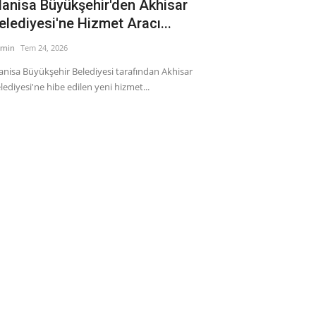
anisa Büyükşehir'den Akhisar
Türkiye’de 
elediyesi'ne Hizmet Aracı...
Üretim Aza
min
Tem 24, 2026
admin
Mar 5, 2025
nisa Büyükşehir Belediyesi tarafından Akhisar
Türkiye’de Buğday
lediyesi'ne hibe edilen yeni hizmet...
Türkiye’de Buğday 