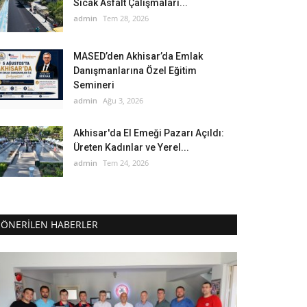
Sıcak Asfalt Çalışmaları...
admin
Tem 28, 2026
MASED’den Akhisar’da Emlak
Danışmanlarına Özel Eğitim
Semineri
admin
Ağu 3, 2026
Akhisar'da El Emeği Pazarı Açıldı:
Üreten Kadınlar ve Yerel...
admin
Tem 24, 2026
ÖNERILEN HABERLER