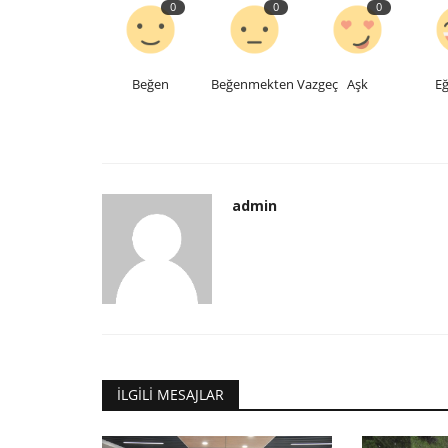
0
0
0
Beğen
Beğenmekten Vazgeç
Aşk
Eğ
admin
İLGILI MESAJLAR