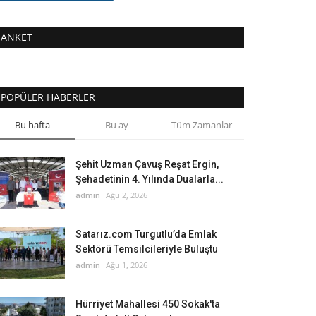
ANKET
POPÜLER HABERLER
Bu hafta
Bu ay
Tüm Zamanlar
Şehit Uzman Çavuş Reşat Ergin,
Şehadetinin 4. Yılında Dualarla...
admin
Ağu 2, 2026
Satarız.com Turgutlu’da Emlak
Sektörü Temsilcileriyle Buluştu
admin
Ağu 1, 2026
Hürriyet Mahallesi 450 Sokak'ta