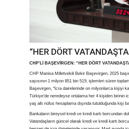
“HER DÖRT VATANDAŞTAN
CHP’Lİ BAŞEVİRGEN: “HER DÖRT VATANDAŞTA
CHP Manisa Milletvekili Bekir Başevirgen, 2025 başın
sayısının 1 milyon 851 bin 519, işlemleri süren toplam
Başevirgen, “İcra dairelerinde on milyonlarca kişiyi ka
Türkiye’de neredeyse ortalama her 4 kişiden birinin i
yaş altı nüfus hesaplama dışında tutulduğunda kişi ba
Bankaların bireysel kredi ve kredi kartı borcundan dola
Vatandaşların güncel olarak kredi ve kredi kartı borcu 
benzeri de icra dairelerinde yaşanıyor. Mart ayında ic