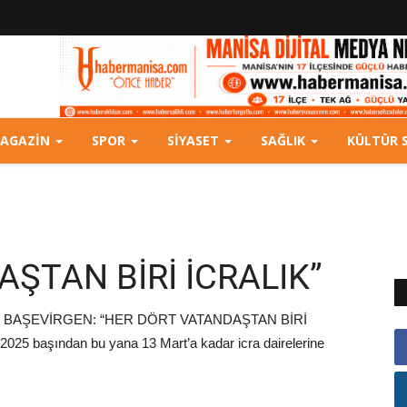
AGAZIN
SPOR
SIYASET
SAĞLIK
KÜLTÜR 
ŞTAN BİRİ İCRALIK”
Lİ BAŞEVİRGEN: “HER DÖRT VATANDAŞTAN BİRİ
2025 başından bu yana 13 Mart’a kadar icra dairelerine