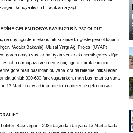
evirgen, konuya ilişkin bir açıklama yaptı.
ERİNE GELEN DOSYA SAYISI 20 BİN 737 OLDU”
 içine düştüğü derin ekonomik krizinde bir göstergesi olduğunu
virgen, “Adalet Bakanlığı Ulusal Yargı Ağı Projesi (UYAP)
şlem gören dosya sayılarına ilişkin veriler ekonomik çaresizliğin
tin, esnafın darboğaza ve ödeme güçlüğüne sürüklendiğini
rine göre mart başından bu yana icra dairelerine intikal eden
yısında günlük 300-600 fark yaşanırken, mart başından bu yana
on 13 Mart itibarıyla bir günde icra dairelerine gelen dosya
İCRALIK”
u belirten Başevirgen, “2025 başından bu yana 13 Mart’a kadar