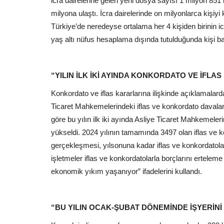
icra dairelerine gelen yeni dosya sayısı 1 milyon 851
milyona ulaştı. İcra dairelerinde on milyonlarca kişiyi 
Türkiye’de neredeyse ortalama her 4 kişiden birinin i
yaş altı nüfus hesaplama dışında tutulduğunda kişi ba
“YILIN İLK İKİ AYINDA KONKORDATO VE İFLAS
Konkordato ve iflas kararlarına ilişkinde açıklamalarda
Ticaret Mahkemelerindeki iflas ve konkordato davala
Güncel
göre bu yılın ilk iki ayında Asliye Ticaret Mahkemeleri
yükseldi. 2024 yılının tamamında 3497 olan iflas ve kon
gerçekleşmesi, yılsonuna kadar iflas ve konkordatoları
işletmeler iflas ve konkordatolarla borçlarını ertelem
ekonomik yıkım yaşanıyor” ifadelerini kullandı.
“BU YILIN OCAK-ŞUBAT DÖNEMİNDE İŞYERİNİ