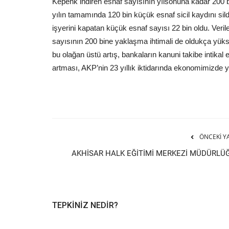
Kepenk indiren esnaf sayısının yılsonuna kadar 200 
“Karşılıksız çekte patlama yaşa
yılın tamamında 120 bin küçük esnaf sicil kaydını sil
İktidar bu verileri...
işyerini kapatan küçük esnaf sayısı 22 bin oldu. Veril
admin
Ağu 13, 2024
sayısının 200 bine yaklaşma ihtimali de oldukça yükse
CHP’li Bakırlıoğlu: “Karşılıksız çekte patlama yaş
bu olağan üstü artış, bankaların kanuni takibe intikal 
İktidar bu verileri görmüyor...
artması, AKP’nin 23 yıllık iktidarında ekonomimizde ya
ÖNCEKI Y
AKHİSAR HALK EĞİTİMİ MERKEZİ MÜDÜRLÜ
TEPKINIZ NEDIR?