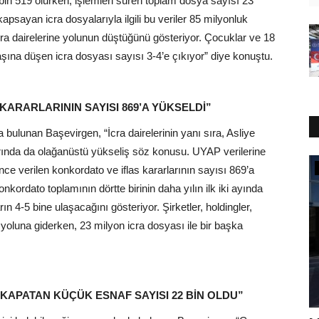
 bin 519 olurken, işlemleri süren toplam dosya sayısı 23
kapsayan icra dosyalarıyla ilgili bu veriler 85 milyonluk
cra dairelerine yolunun düştüğünü gösteriyor. Çocuklar ve 18
şına düşen icra dosyası sayısı 3-4’e çıkıyor” diye konuştu.
 KARARLARININ SAYISI 869’A YÜKSELDİ”
 bulunan Başevirgen, “İcra dairelerinin yanı sıra, Asliye
rında da olağanüstü yükseliş söz konusu. UYAP verilerine
Güncel
nce verilen konkordato ve iflas kararlarının sayısı 869’a
kordato toplamının dörtte birinin daha yılın ilk iki ayında
n 4-5 bine ulaşacağını gösteriyor. Şirketler, holdingler,
e yoluna giderken, 23 milyon icra dosyası ile bir başka
 KAPATAN KÜÇÜK ESNAF SAYISI 22 BİN OLDU”