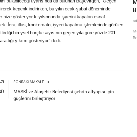
bini bulabileceği uyarısında da bulunan Başevirgen, “Geçen
nacak.
Anne Kart İle Ücretsiz Ulaşım Dönemi
M
direrek kepenk indirirken, bu yılın ocak-şubat döneminde
Başlıyor
B
er bize gösteriyor ki yılsonunda işyerini kapatan esnaf
admin
Ağu 16, 2024
ad
k. İcra, iflas, konkordato, işyeri kapatma işlemlerinde görülen
anacak.
Anne Kart İle Ücretsiz Ulaşım Dönemi Başlıyor Manisa
Ma
ettirdiği bireysel borçlu sayısının geçen yıla göre yüzde 201
Büyükşehir Belediye Başkanı...
Be
rattığı yıkımı gösteriyor” dedi.
AZI
SONRAKI MAKALE
ĞÜ
MASKİ ve Alaşehir Belediyesi şehrin altyapısı için
güçlerini birleştiriyor