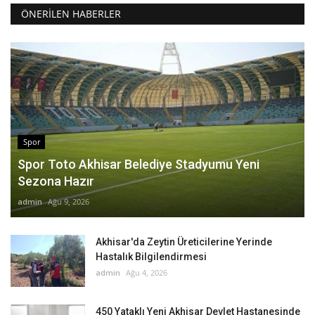
ÖNERILEN HABERLER
Spor
Spor Toto Akhisar Belediye Stadyumu Yeni
Sezona Hazır
admin
Ağu 9, 2026
Akhisar'da Zeytin Üreticilerine Yerinde
Hastalık Bilgilendirmesi
admin
Ağu 4, 2026
450 Yataklı Yeni Akhisar Devlet Hastanesinde