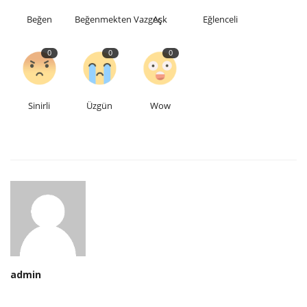
Beğen
Beğenmekten Vazgeç
Aşk
Eğlenceli
0
0
0
Sinirli
Üzgün
Wow
admin