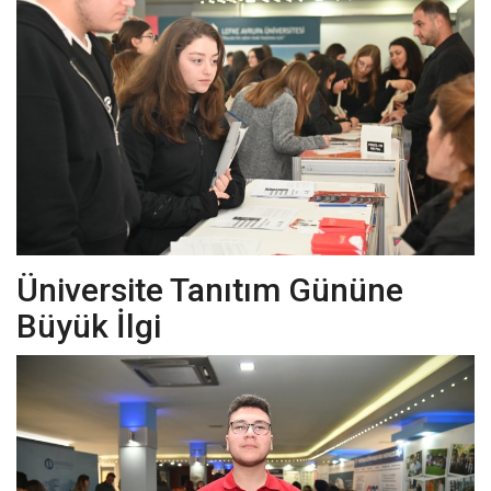
Sağlık
Kültür Sanat
Güncel
Künye
Ekonomi
Üniversite Tanıtım Gününe
Galeri
Büyük İlgi