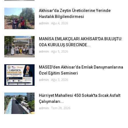
Akhisar'da Zeytin Üreticilerine Yerinde
Hastalık Bilgilendirmesi
admin
Ağu 4, 2026
MANİSA EMLAKÇILARI AKHİSAR'DA BULUŞTU:
ODA KURULUŞ SÜRECİNDE...
admin
Ağu 5, 2026
MASED’den Akhisar’da Emlak Danışmanlarına
Özel Eğitim Semineri
admin
Ağu 3, 2026
Hürriyet Mahallesi 450 Sokak'ta Sıcak Asfalt
Çalışmaları...
admin
Tem 28, 2026