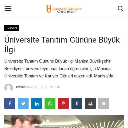
Güncel
Giriş Yap
Kayıt olmak
Üniversite Tanıtım Gününe Büyük
İlgi
Anasayfa
Üniversite Tanıtım Gününe Büyük İlgi Manisa Büyükşehir
Eğitim
Belediyesi, üniversiteye hazırlanan öğrenciler için Manisa
Üniversite Tanıtım ve Kariyer Günleri düzenledi. Manisa’da...
Magazin
admin
Mar 15, 2025 - 02:36
Spor
İletişim
Siyaset