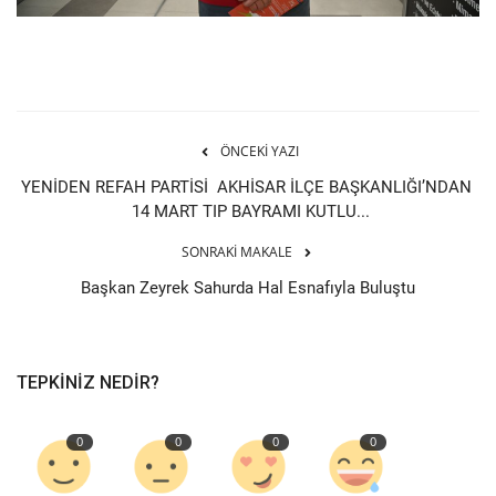
ÖNCEKI YAZI
YENİDEN REFAH PARTİSİ AKHİSAR İLÇE BAŞKANLIĞI’NDAN
14 MART TIP BAYRAMI KUTLU...
SONRAKI MAKALE
Başkan Zeyrek Sahurda Hal Esnafıyla Buluştu
TEPKINIZ NEDIR?
0
0
0
0