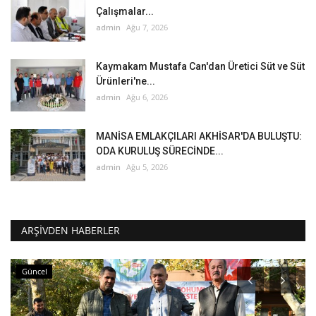
Çalışmalar...
admin
Ağu 7, 2026
Kaymakam Mustafa Can'dan Üretici Süt ve Süt
Ürünleri'ne...
admin
Ağu 6, 2026
MANİSA EMLAKÇILARI AKHİSAR'DA BULUŞTU:
ODA KURULUŞ SÜRECİNDE...
admin
Ağu 5, 2026
ARŞIVDEN HABERLER
Güncel