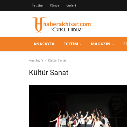
İletişim
Künye
Galeri
ANASAYFA
EĞITIM
MAGAZIN
S
Ana Sayfa
Kültür Sanat
Kültür Sanat