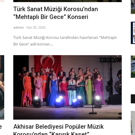
Türk Sanat Müziği Korosu’ndan
“Mehtaplı Bir Gece” Konseri
admin
Haz 30, 2026
Türk Sanat Müziği Korosu tarafından hazırlanan “Mehtaplı
Bir Gece” adlı konser,...
e
Akhisar Belediyesi Popüler Müzik
Korosu’ndan “Karışık Kaset”...