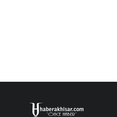
Başkan Zeyrek Sarıgöllüler ile İ
Buluştu
admin
Mar 15, 2025
Başkan Zeyrek Sarıgöllüler ile İftarda Buluştu R
birlik ve beraberlik...