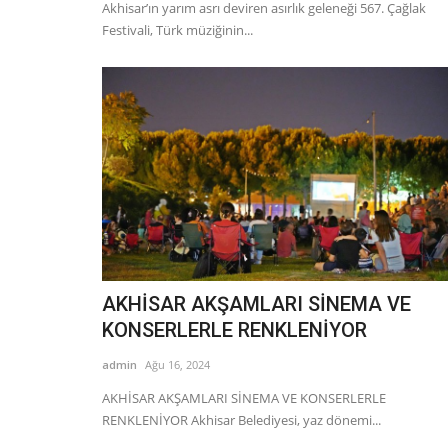
Akhisar’ın yarım asrı deviren asırlık geleneği 567. Çağlak
Festivali, Türk müziğinin...
Güncel
AKHİSAR AKŞAMLARI SİNEMA VE
KONSERLERLE RENKLENİYOR
admin
Ağu 16, 2024
AKHİSAR AKŞAMLARI SİNEMA VE KONSERLERLE
RENKLENİYOR Akhisar Belediyesi, yaz dönemi...