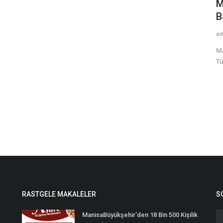
ftarda
Yıldızspor 45 FK kaleci Kubilay Zihni ile
M
anlaştı
B
admin
Ağu 17, 2024
ad
amazan ayının
Yıldızspor 45 FK kaleci Kubilay Zihni ile anlaştı Yıldızspor 45
Ma
Futbol Kulübü 2024-2025...
Tü
RASTGELE MAKALELER
S
ManisaBüyükşehir’den 18 Bin 500 Kişilik