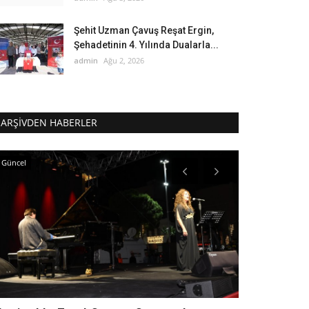
Şehit Uzman Çavuş Reşat Ergin,
Şehadetinin 4. Yılında Dualarla...
admin
Ağu 2, 2026
ARŞIVDEN HABERLER
Güncel
Güncel