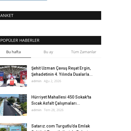
ANKET
POPÜLER HABERLER
Bu hafta
Bu ay
Tüm Zamanlar
Şehit Uzman Çavuş Reşat Ergin,
Şehadetinin 4. Yılında Dualarla...
admin
Ağu 2, 2026
Hürriyet Mahallesi 450 Sokak'ta
Sıcak Asfalt Çalışmaları...
admin
Tem 28, 2026
Satarız.com Turgutlu’da Emlak