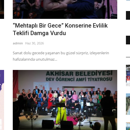
“Mehtaplı Bir Gece” Konserine Evlilik
Teklifi Damga Vurdu
admin
Haz 30, 2026
Sanat dolu gecede yaşanan bu güzel sürpriz, izleyenlerin
hafızalarında unutulmaz...