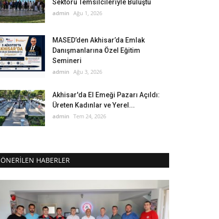
Sektörü Temsilcileriyle Buluştu
admin
Ağu 1, 2026
MASED’den Akhisar’da Emlak
Danışmanlarına Özel Eğitim
Semineri
admin
Ağu 3, 2026
Akhisar'da El Emeği Pazarı Açıldı:
Üreten Kadınlar ve Yerel...
admin
Tem 24, 2026
ÖNERILEN HABERLER