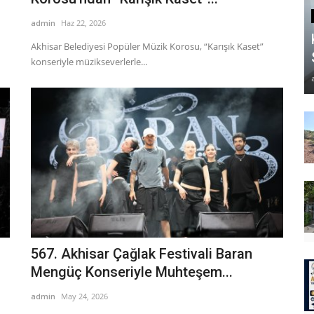
admin
Haz 22, 2026
Akhisar Belediyesi Popüler Müzik Korosu, “Karışık Kaset”
konseriyle müzikseverlerle...
567. Akhisar Çağlak Festivali Baran
Mengüç Konseriyle Muhteşem...
admin
May 24, 2026