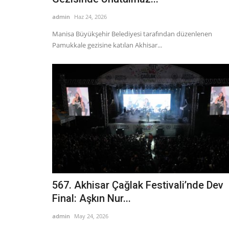
admin
Haz 24, 2026
Manisa Büyükşehir Belediyesi tarafından düzenlenen
Pamukkale gezisine katılan Akhisar...
567. Akhisar Çağlak Festivali’nde Dev
Final: Aşkın Nur...
admin
May 24, 2026