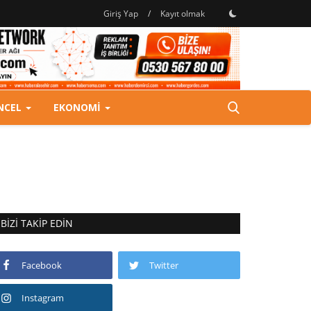
Giriş Yap
/
Kayıt olmak
NCEL
EKONOMI
BIZI TAKIP EDIN
Facebook
Twitter
Instagram