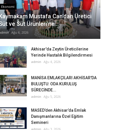
Ekonomi
Kaymakam Mustafa Can'dan Üretici
Süt ve Süt Ürünleri'ne...
admin
Ağu 6, 2026
Akhisar'da Zeytin Üreticilerine
Yerinde Hastalık Bilgilendirmesi
admin
Ağu 4, 2026
MANİSA EMLAKÇILARI AKHİSAR'DA
BULUŞTU: ODA KURULUŞ
SÜRECİNDE...
admin
Ağu 5, 2026
MASED’den Akhisar’da Emlak
Danışmanlarına Özel Eğitim
Semineri
admin
Ağu 3, 2026