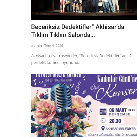
Beceriksiz Dedektifler” Akhisar’da
Tıklım Tıklım Salonda...
admin
Tem 4, 2026
Akhisar’da tiyatroseverler, “Beceriksiz Dedektifler” adlı 2
perdelik komedi oyununda...