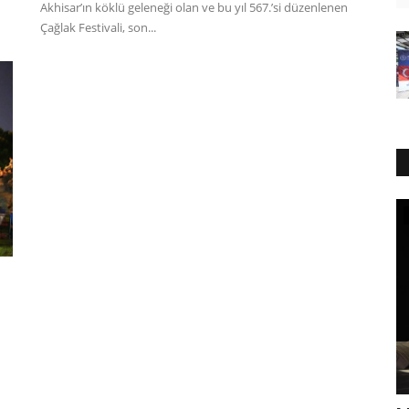
Akhisar’ın köklü geleneği olan ve bu yıl 567.’si düzenlenen
Çağlak Festivali, son...
Futbol