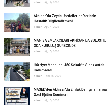
admin
Ağu 6, 2026
Akhisar'da Zeytin Üreticilerine Yerinde
Hastalık Bilgilendirmesi
admin
Ağu 4, 2026
MANİSA EMLAKÇILARI AKHİSAR'DA BULUŞTU:
ODA KURULUŞ SÜRECİNDE...
admin
Ağu 5, 2026
Hürriyet Mahallesi 450 Sokak'ta Sıcak Asfalt
Çalışmaları...
admin
Tem 28, 2026
MASED’den Akhisar’da Emlak Danışmanlarına
Özel Eğitim Semineri
admin
Ağu 3, 2026