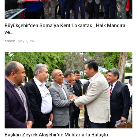
Büyükşehir’den Soma’ya Kent Lokantası, Halk Mandıra
ve...
admin
May 7, 2025
Başkan Zeyrek Alaşehir’de Muhtarlarla Buluştu