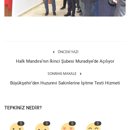
ÖNCEKI YAZI
Halk Mandıra’nın İkinci Şubesi Muradiye’de Açılıyor
SONRAKI MAKALE
Büyükşehir’den Huzurevi Sakinlerine İşitme Testi Hizmeti
TEPKINIZ NEDIR?
0
0
0
0