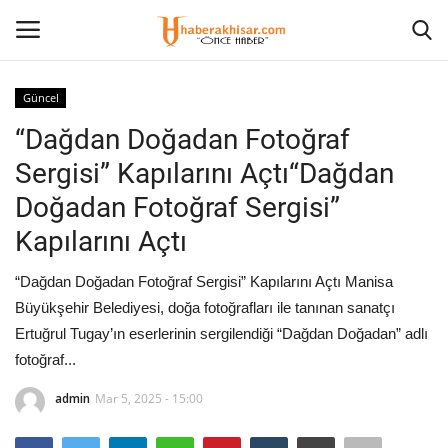
Güncel
Giriş Yap
Kayıt olmak
“Dağdan Doğadan Fotoğraf
Sergisi” Kapılarını Açtı“Dağdan
Anasayfa
Doğadan Fotoğraf Sergisi”
Kültür Sanat
Kapılarını Açtı
Güncel
“Dağdan Doğadan Fotoğraf Sergisi” Kapılarını Açtı Manisa
Büyükşehir Belediyesi, doğa fotoğrafları ile tanınan sanatçı
Künye
Ertuğrul Tugay’ın eserlerinin sergilendiği “Dağdan Doğadan” adlı
fotoğraf...
Ekonomi
admin
Mar 5, 2025 - 15:00
Eğitim