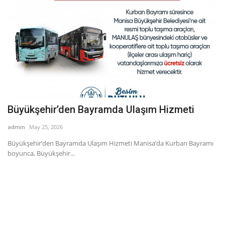
izmeti
“Borcu olan tüm kamu kurumlarını açıkl
admin
Tem 30, 2024
Kurban Bayramı
TBMM Plan ve Bütçe Komisyonu Üyesi, Manisa Milletvekili
Vehbi Bakırlıoğlu...