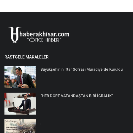
RASTGELE MAKALELER
Büyükşehir’in İftar Sofrası Muradiye’de Kuruldu
“HER DÖRT VATANDAŞTAN BİRİ İCRALIK”
,