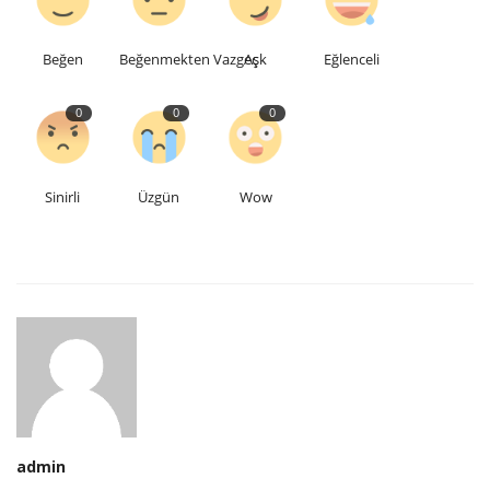
Beğen
Beğenmekten Vazgeç
Aşk
Eğlenceli
0
0
0
Sinirli
Üzgün
Wow
admin