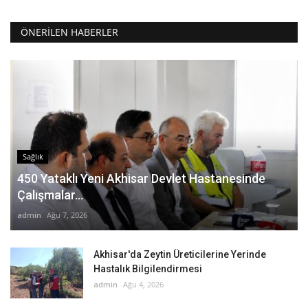
ÖNERILEN HABERLER
Sağlık
450 Yataklı Yeni Akhisar Devlet Hastanesinde
Çalışmalar...
admin
Ağu 7, 2026
Akhisar'da Zeytin Üreticilerine Yerinde
Hastalık Bilgilendirmesi
admin
Ağu 4, 2026