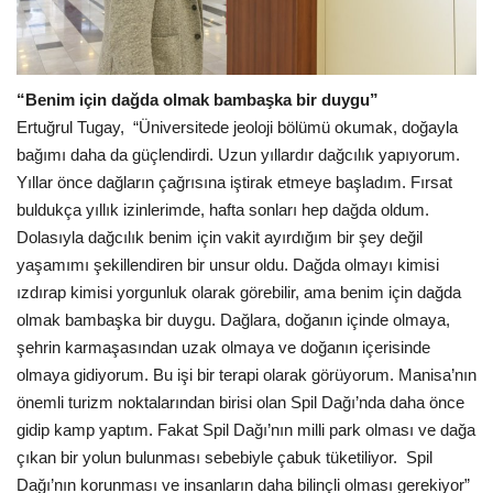
“Benim için dağda olmak bambaşka bir duygu”
Ertuğrul Tugay, “Üniversitede jeoloji bölümü okumak, doğayla
bağımı daha da güçlendirdi. Uzun yıllardır dağcılık yapıyorum.
Yıllar önce dağların çağrısına iştirak etmeye başladım. Fırsat
buldukça yıllık izinlerimde, hafta sonları hep dağda oldum.
Dolasıyla dağcılık benim için vakit ayırdığım bir şey değil
yaşamımı şekillendiren bir unsur oldu. Dağda olmayı kimisi
ızdırap kimisi yorgunluk olarak görebilir, ama benim için dağda
olmak bambaşka bir duygu. Dağlara, doğanın içinde olmaya,
şehrin karmaşasından uzak olmaya ve doğanın içerisinde
olmaya gidiyorum. Bu işi bir terapi olarak görüyorum. Manisa’nın
önemli turizm noktalarından birisi olan Spil Dağı’nda daha önce
gidip kamp yaptım. Fakat Spil Dağı’nın milli park olması ve dağa
çıkan bir yolun bulunması sebebiyle çabuk tüketiliyor. Spil
Dağı’nın korunması ve insanların daha bilinçli olması gerekiyor”