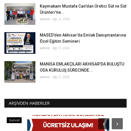
Kaymakam Mustafa Can'dan Üretici Süt ve Süt
Ürünleri'ne...
admin
Ağu 6, 2026
MASED’den Akhisar’da Emlak Danışmanlarına
Özel Eğitim Semineri
admin
Ağu 3, 2026
MANİSA EMLAKÇILARI AKHİSAR'DA BULUŞTU:
ODA KURULUŞ SÜRECİNDE...
admin
Ağu 5, 2026
ARŞIVDEN HABERLER
Ekonomi